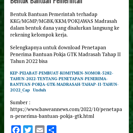
Bentuk Bantuan Pemerintah terhadap
KKG/MGMP/MGBK/KKM/POKJAWAS Madrasah
dalam bentuk dana yang disalurkan langsung ke
rekening kelompok kerja.
Selengkapnya untuk download Penetapan
Penerima Bantuan Pokja GTK Madrasah Tahap II
Tahun 2O22 bisa
KEP-PEJABAT-PEMBUAT-KOMITMEN-NOMOR-5282-
TAHUN-2022-TENTANG-PENETAPAN-PENERIMA-
BANTUAN-POKJA-GTK-MADRASAH-TAHAP-II-TAHUN-
2O22_Cap
Unduh
Sumber :
https://www.baweannews.com/2022/10/penetapa
n-penerima-bantuan-pokja-gtk.html
F
T
E
S