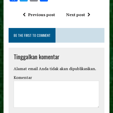
a
w
m
h
ce
it
ai
a
Previous post
Next post
b
te
l
re
o
r
BE THE FIRST TO COMMENT
o
k
Tinggalkan komentar
Alamat email Anda tidak akan dipublikasikan.
Komentar