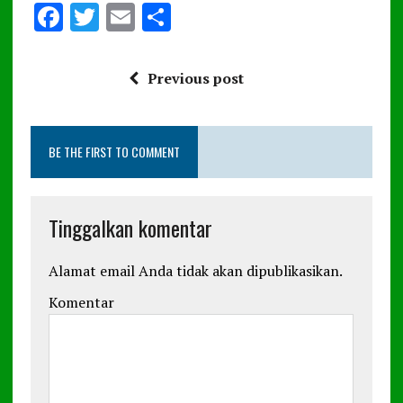
F
T
E
S
a
w
m
h
ce
it
ai
a
Previous post
b
te
l
re
o
r
BE THE FIRST TO COMMENT
o
k
Tinggalkan komentar
Alamat email Anda tidak akan dipublikasikan.
Komentar