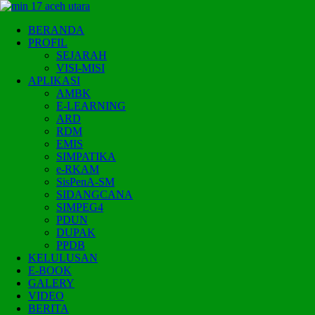
BERANDA
PROFIL
SEJARAH
VISI-MISI
APLIKASI
AMBK
E-LEARNING
ARD
RDM
EMIS
SIMPATIKA
e-RKAM
SisPenA-SM
SIDANGCANA
SIMPEG4
PDUN
DUPAK
PPDB
KELULUSAN
E-BOOK
GALERY
VIDEO
BERITA