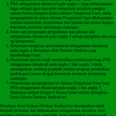
PNS sebagaimana dimaksud pada angka 1 yang melaksanakan
tugas sebagai guru dan telah mengalami kenaikan pangkat
namun belum diangkat dalam Jabatan Fungsional Guru, maka
pengangkatan ke dalam Jabatan Fungsional Guru dilaksanakan
melalui mekanisme perpindahan dari jabatan lain sesuai dengan
ketentuan peraturan perundang-undangan.
Salah satu persyaratan perpindahan dari jabatan lain
sebagaimana dimaksud pada angka 3 adalah mengikuti dan lulus
uji kompetensi.
Ketentuan mengenai uji kompetensi sebagaimana dimaksud
pada angka 4 ditetapkan oleh Direktur Jenderal yang
membidangi Guru.
Pemerintah daerah wajib memfasilitasi pembiayaan bagi PNS
sebagaimana dimaksud pada angka 2 dan angka 3 untuk
mendapatkan sertifikat pendidik melalui program pendidikan
profesi guru sesuai dengan ketentuan peraturan perundang-
undangan.
Pelaksanaan pengangkatan ke Jabatan Fungsional Guru bagi
PNS sebagaimana dimaksud pada angka 2 dan angka 3
dilakukan sampai dengan 6 (enam) bulan setelah ditetapkan
Surat Edaran Direktur Jenderal ini.
Demikian Surat Edaran Direktur Jenderal ini disampaikan untuk
menjadi perhatian dan dilaksanakan sebagaimana mestinya. Atas
perhatian dan kerja sama yang baik, kami sampaikan terima kasih.