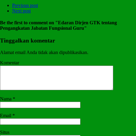
Share
Previous post
Next post
Be the first to comment
on "Edaran Dirjen GTK tentang
Pengangkatan Jabatan Fungsional Guru"
Tinggalkan komentar
Alamat email Anda tidak akan dipublikasikan.
Komentar
Nama
*
Email
*
Situs