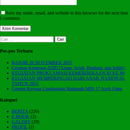
Save my name, email, and website in this browser for the next time
I comment.
Cari
untuk:
Pos-pos Terbaru
BANJIR 26 NOVEMBER 2025
Gerakan Kemenag ASRI (Aman, Sejuk, Rindang, dan Indah)
KEGIATAN PROKLAMASI KEMERDEKAAN RI KE 80
KEGIATAN MEMPERINGATI HARI ANAK NASIONAL
TAHUN 2025
Gotong Royong Lingkungan Madrasah MIN 17 Aceh Utara
Kategori
BERITA
(226)
E-BOOK
(2)
GALERY
(29)
PROFIL
(2)