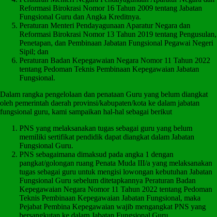
Reformasi Birokrasi Nomor 16 Tahun 2009 tentang Jabatan
Fungsional Guru dan Angka Kreditnya.
Peraturan Menteri Pendayagunaan Aparatur Negara dan
Reformasi Birokrasi Nomor 13 Tahun 2019 tentang Pengusulan,
Penetapan, dan Pembinaan Jabatan Fungsional Pegawai Negeri
Sipil; dan
Peraturan Badan Kepegawaian Negara Nomor 11 Tahun 2022
tentang Pedoman Teknis Pembinaan Kepegawaian Jabatan
Fungsional.
Dalam rangka pengelolaan dan penataan Guru yang belum diangkat
oleh pemerintah daerah provinsi/kabupaten/kota ke dalam jabatan
fungsional guru, kami sampaikan hal-hal sebagai berikut
PNS yang melaksanakan tugas sebagai guru yang belum
memiliki sertifikat pendidik dapat diangkat dalam Jabatan
Fungsional Guru.
PNS sebagaimana dimaksud pada angka 1 dengan
pangkat/golongan ruang Penata Muda III/a yang melaksanakan
tugas sebagai guru untuk mengisi lowongan kebutuhan Jabatan
Fungsional Guru sebelum ditetapkannya Peraturan Badan
Kepegawaian Negara Nomor 11 Tahun 2022 tentang Pedoman
Teknis Pembinaan Kepegawaian Jabatan Fungsional, maka
Pejabat Pembina Kepegawaian wajib mengangkat PNS yang
bersangkutan ke dalam Jabatan Fungsional Guru.