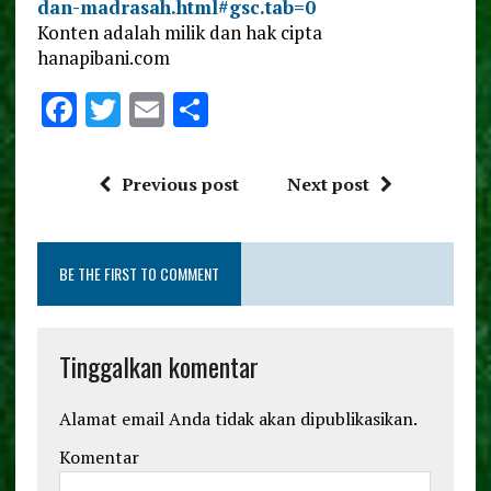
dan-madrasah.html#gsc.tab=0
Konten adalah milik dan hak cipta
hanapibani.com
F
T
E
S
a
w
m
h
ce
it
ai
a
Previous post
Next post
b
te
l
re
o
r
BE THE FIRST TO COMMENT
o
k
Tinggalkan komentar
Alamat email Anda tidak akan dipublikasikan.
Komentar