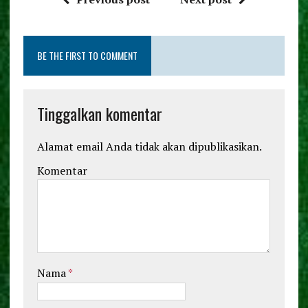
b
te
l
re
o
r
BE THE FIRST TO COMMENT
o
k
Tinggalkan komentar
Alamat email Anda tidak akan dipublikasikan.
Komentar
Nama
*