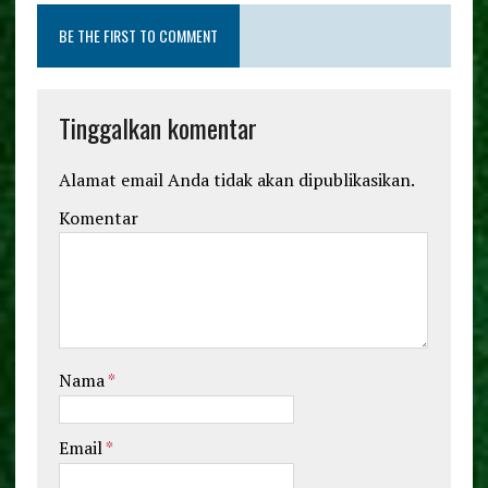
o
r
BE THE FIRST TO COMMENT
o
k
Tinggalkan komentar
Alamat email Anda tidak akan dipublikasikan.
Komentar
Nama
*
Email
*