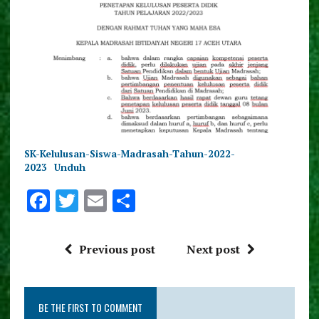
SK-Kelulusan-Siswa-Madrasah-Tahun-2022-
2023
Unduh
F
T
E
S
a
w
m
h
ce
it
ai
a
Previous post
Next post
b
te
l
re
o
r
BE THE FIRST TO COMMENT
o