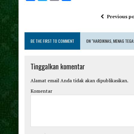
a
w
m
h
ce
it
ai
a
Previous po
b
te
l
re
o
r
BE THE FIRST TO COMMENT
o
ON "HARDIKNAS, MENAG TEGA
k
Tinggalkan komentar
Alamat email Anda tidak akan dipublikasikan.
Komentar