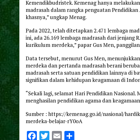
Kemendikbudristek. Kemenag hanya melakukan 
madrasah dalam rangka penguatan Pendidikan A
khasnya,” ungkap Menag.
Pada 2022, telah ditetapkan 2.471 lembaga m
ini, ada 26.169 lembaga madrasah dari jenjan
kurikulum merdeka,” papar Gus Men, panggilan
Data tersebut, menurut Gus Men, menunjukka
merdeka dan pertanda madrasah berani berubah.
madrasah serta satuan pendidikan lainnya di
signifikan dalam kehidupan keagamaan di Indon
“Sekali lagi, selamat Hari Pendidikan Nasional
menghasilan pendidikan agama dan keagamaan y
Sumber : https://kemenag.go.id/nasional/hard
merdeka-belajar-rY0oA
F
T
E
S