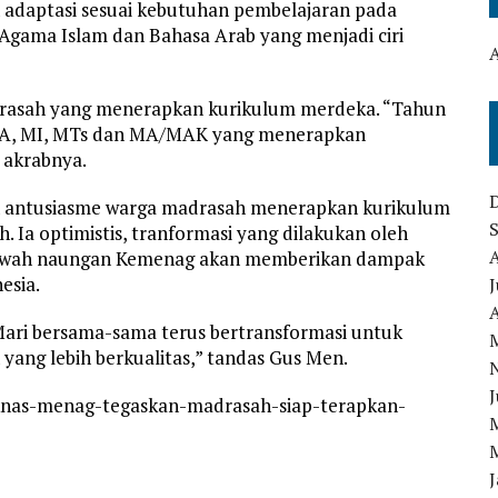
adaptasi sesuai kebutuhan pembelajaran pada
gama Islam dan Bahasa Arab yang menjadi ciri
adrasah yang menerapkan kurikulum merdeka. “Tahun
g RA, MI, MTs dan MA/MAK yang menerapkan
 akrabnya.
n antusiasme warga madrasah menerapkan kurikulum
 Ia optimistis, tranformasi yang dilakukan oleh
 bawah naungan Kemenag akan memberikan dampak
esia.
J
A
. Mari bersama-sama terus bertransformasi untuk
ang lebih berkualitas,” tandas Gus Men.
J
iknas-menag-tegaskan-madrasah-siap-terapkan-
J