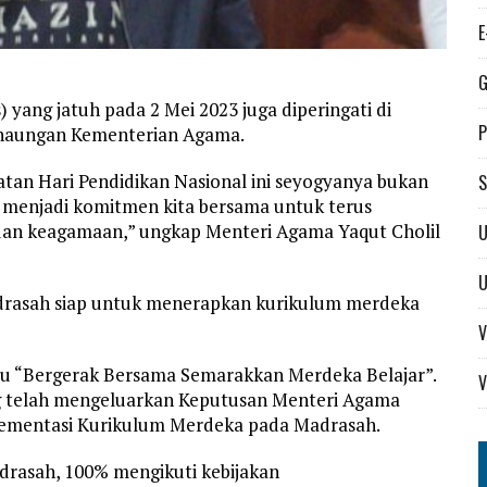
E
G
 yang jatuh pada 2 Mei 2023 juga diperingati di
P
h naungan Kementerian Agama.
atan Hari Pendidikan Nasional ini seyogyanya bukan
S
a menjadi komitmen kita bersama untuk terus
an keagamaan,” ungkap Menteri Agama Yaqut Cholil
U
drasah siap untuk menerapkan kurikulum merdeka
V
itu “Bergerak Bersama Semarakkan Merdeka Belajar”.
V
g telah mengeluarkan Keputusan Menteri Agama
ementasi Kurikulum Merdeka pada Madrasah.
rasah, 100% mengikuti kebijakan