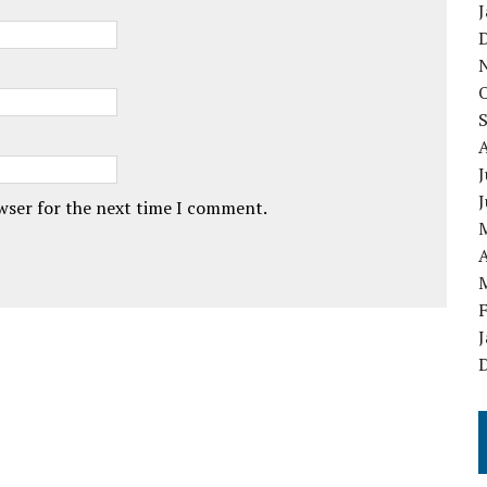
J
J
J
owser for the next time I comment.
A
J