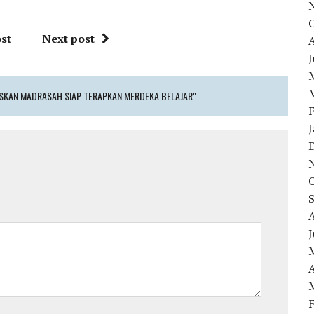
st
Next post
J
SKAN MADRASAH SIAP TERAPKAN MERDEKA BELAJAR"
J
J
A