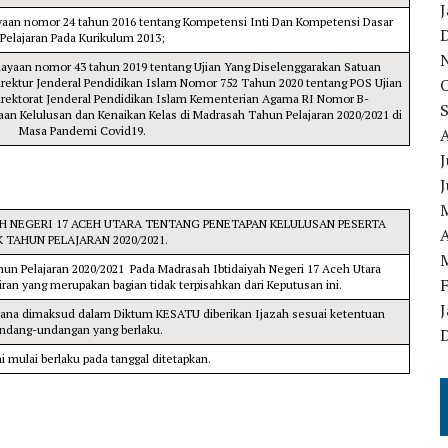
J
yaan nomor 24 tahun 2016 tentang Kompetensi Inti Dan Kompetensi Dasar
Pelajaran Pada Kurikulum 2013;
dayaan nomor 43 tahun 2019 tentang Ujian Yang Diselenggarakan Satuan
irektur Jenderal Pendidikan Islam Nomor 752 Tahun 2020 tentang POS Ujian
irektorat Jenderal Pendidikan Islam Kementerian Agama RI Nomor B-
aan Kelulusan dan Kenaikan Kelas di Madrasah Tahun Pelajaran 2020/2021 di
Masa Pandemi Covid19.
J
J
H NEGERI 17 ACEH UTARA TENTANG PENETAPAN KELULUSAN PESERTA
A
K TAHUN PELAJARAN 2020/2021.
hun Pelajaran 2020/2021 Pada Madrasah Ibtidaiyah Negeri 17 Aceh Utara
n yang merupakan bagian tidak terpisahkan dari Keputusan ini.
J
imana dimaksud dalam Diktum KESATU diberikan Ijazah sesuai ketentuan
ndang-undangan yang berlaku.
i mulai berlaku pada tanggal ditetapkan.