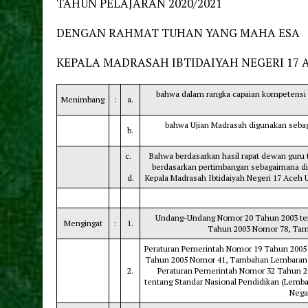
TAHUN PELAJARAN 2020/2021
DENGAN RAHMAT TUHAN YANG MAHA ESA
KEPALA MADRASAH IBTIDAIYAH NEGERI 17 
bahwa dalam rangka capaian kompetensi pe
Menimbang
:
a.
bahwa Ujian Madrasah digunakan sebag
b.
c.
Bahwa berdasarkan hasil rapat dewan guru t
berdasarkan pertimbangan sebagaimana di
d.
Kepala Madrasah Ibtidaiyah Negeri 17 Aceh U
Undang-Undang Nomor 20 Tahun 2003 ten
Mengingat
:
1.
Tahun 2003 Nomor 78, Tam
Peraturan Pemerintah Nomor 19 Tahun 2005 
Tahun 2005 Nomor 41, Tambahan Lembaran N
2.
Peraturan Pemerintah Nomor 32 Tahun 2
tentang Standar Nasional Pendidikan (Lem
Nega