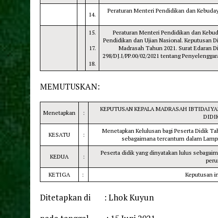
Peraturan Menteri Pendidikan dan Kebuda
14.
15.
Peraturan Menteri Pendidikan dan Kebu
Pendidikan dan Ujian Nasional. Keputusan D
17.
Madrasah Tahun 2021. Surat Edaran D
298/DJ.I/PP.00/02/2021 tentang Penyelenggar
18.
MEMUTUSKAN:
KEPUTUSAN KEPALA MADRASAH IBTIDAIYA
Menetapkan
:
DIDI
Menetapkan Kelulusan bagi Peserta Didik Ta
KESATU
:
sebagaimana tercantum dalam Lampira
Peserta didik yang dinyatakan lulus sebaga
KEDUA
:
peru
KETIGA
:
Keputusan in
Ditetapkan di : Lhok Kuyun