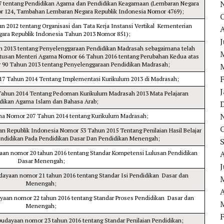
7 tentang Pendidikan Agama dan Pendidikan Keagamaan (Lembaran Negara
r 124, Tambahan Lembaran Negara Republik Indonesia Nomor 4769);
 2012 tentang Organisasi dan Tata Kerja Instansi Vertikal Kementerian
gara Republik Indonesia Tahun 2013 Nomor 851);
J
 2013 tentang Penyelenggaraan Pendidikan Madrasah sebagaimana telah
eputusan Menteri Agama Nomor 66 Tahun 2016 tentang Perubahan Kedua atas
 90 Tahun 2013 tentang Penyelenggaraan Pendidikan Madrasah;
7 Tahun 2014 Tentang Implementasi Kurikulum 2013 di Madrasah;
J
ahun 2014 Tentang Pedoman Kurikulum Madrasah 2013 Mata Pelajaran
dikan Agama Islam dan Bahasa Arab;
a Nomor 207 Tahun 2014 tentang Kurikulum Madrasah;
n Republik Indonesia Nomor 53 Tahun 2015 Tentang Penilaian Hasil Belajar
endidikan Pada Pendidikan Dasar Dan Pendidikan Menengah;
aan nomor 20 tahun 2016 tentang Standar Kompetensi Lulusan Pendidikan
Dasar Menengah;
J
dayaan nomor 21 tahun 2016 tentang Standar Isi Pendidikan Dasar dan
Menengah;
A
yaan nomor 22 tahun 2016 tentang Standar Proses Pendidikan Dasar dan
Menengah;
budayaan nomor 23 tahun 2016 tentang Standar Penilaian Pendidikan;