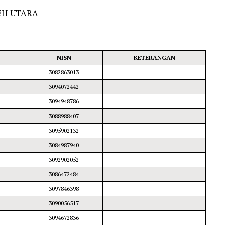
EH UTARA
NISN
KETERANGAN
3082863013
3094072442
3094948786
3088988407
3095902132
3084987940
3092902052
3086472484
3097846398
3090056517
3094672836