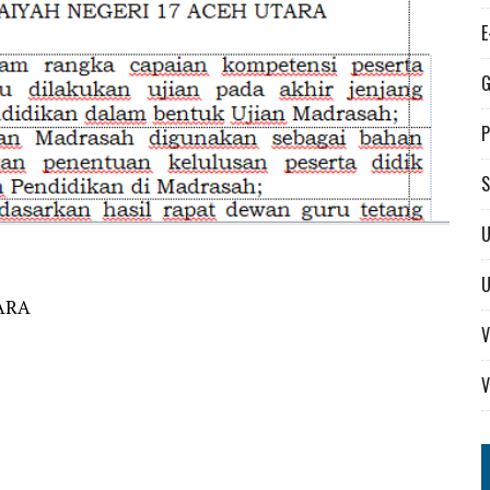
E
G
P
S
U
ARA
V
V