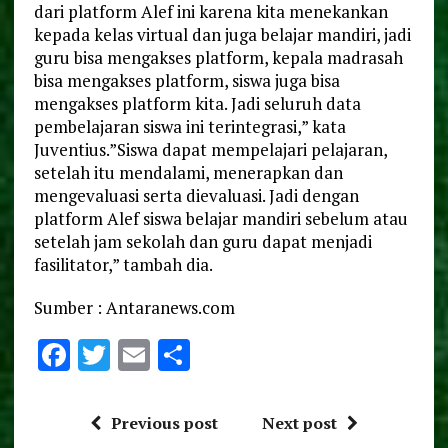
dari platform Alef ini karena kita menekankan
kepada kelas virtual dan juga belajar mandiri, jadi
guru bisa mengakses platform, kepala madrasah
bisa mengakses platform, siswa juga bisa
mengakses platform kita. Jadi seluruh data
pembelajaran siswa ini terintegrasi,” kata
Juventius.”Siswa dapat mempelajari pelajaran,
setelah itu mendalami, menerapkan dan
mengevaluasi serta dievaluasi. Jadi dengan
platform Alef siswa belajar mandiri sebelum atau
setelah jam sekolah dan guru dapat menjadi
fasilitator,” tambah dia.
Sumber : Antaranews.com
F
T
E
S
a
w
m
h
ce
it
ai
a
Previous post
Next post