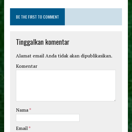
b
te
l
re
o
r
BE THE FIRST TO COMMENT
o
k
Tinggalkan komentar
Alamat email Anda tidak akan dipublikasikan.
Komentar
Nama
*
Email
*