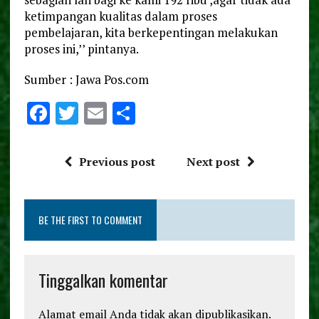
ketimpangan kualitas dalam proses
pembelajaran, kita berkepentingan melakukan
proses ini,’’ pintanya.
Sumber : Jawa Pos.com
F
T
E
S
a
w
m
h
ce
it
ai
a
Previous post
Next post
b
te
l
re
o
r
BE THE FIRST TO COMMENT
o
k
Tinggalkan komentar
Alamat email Anda tidak akan dipublikasikan.