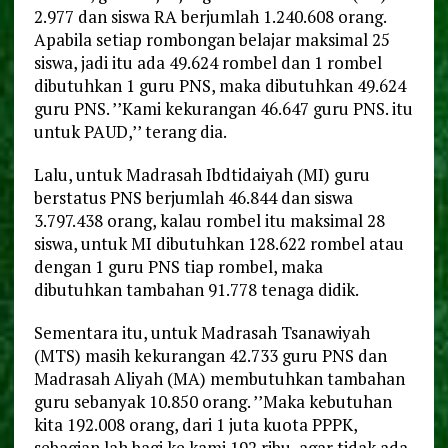
2.977 dan siswa RA berjumlah 1.240.608 orang.
Apabila setiap rombongan belajar maksimal 25
siswa, jadi itu ada 49.624 rombel dan 1 rombel
dibutuhkan 1 guru PNS, maka dibutuhkan 49.624
guru PNS. ’’Kami kekurangan 46.647 guru PNS. itu
untuk PAUD,’’ terang dia.
Lalu, untuk Madrasah Ibdtidaiyah (MI) guru
berstatus PNS berjumlah 46.844 dan siswa
3.797.438 orang, kalau rombel itu maksimal 28
siswa, untuk MI dibutuhkan 128.622 rombel atau
dengan 1 guru PNS tiap rombel, maka
dibutuhkan tambahan 91.778 tenaga didik.
Sementara itu, untuk Madrasah Tsanawiyah
(MTS) masih kekurangan 42.733 guru PNS dan
Madrasah Aliyah (MA) membutuhkan tambahan
guru sebanyak 10.850 orang. ’’Maka kebutuhan
kita 192.008 orang, dari 1 juta kuota PPPK,
sebagian lah bagi ke kami 192 ribu ,agar tidak ada